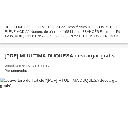
DÉFI 1 LIVRE DE L ÉLÈVE + CD A1 de Ficha técnica DÉFI 1 LIVRE DE L
ÉLÈVE + CD A1 Número de páginas: 168 Idioma: FRANCÉS Formatos: Pdf,
ePub, MOBI, FB2 ISBN: 9788416273065 Editorial: DIFUSION CENTRO DE
INVESTIGACION Y PUBLICACIONES DE IDIOMAS Año de edición:...
[PDF] MI ULTIMA DUQUESA descargar gratis
Publié le 07/11/2021 à 23:12
Par
ussavobu