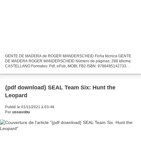
GENTE DE MADERA de ROGER MANDERSCHEID Ficha técnica GENTE
DE MADERA ROGER MANDERSCHEID Número de páginas: 288 Idioma:
CASTELLANO Formatos: Pdf, ePub, MOBI, FB2 ISBN: 9788495142733
Editorial: IGITUR Año de edición: 2013 Descargar eBook gratis La mejor...
{pdf download} SEAL Team Six: Hunt the
Leopard
Publié le 01/11/2021 à 03:46
Par
ussavobu