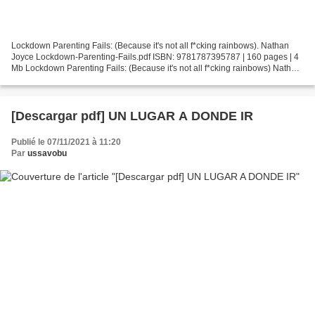
Lockdown Parenting Fails: (Because it's not all f*cking rainbows). Nathan
Joyce Lockdown-Parenting-Fails.pdf ISBN: 9781787395787 | 160 pages | 4
Mb Lockdown Parenting Fails: (Because it's not all f*cking rainbows) Nathan
Joyce Page: 160 Format: pdf, ePub,...
[Descargar pdf] UN LUGAR A DONDE IR
Publié le 07/11/2021 à 11:20
Par
ussavobu