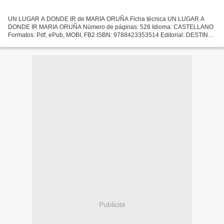
UN LUGAR A DONDE IR de MARIA ORUÑA Ficha técnica UN LUGAR A
DONDE IR MARIA ORUÑA Número de páginas: 528 Idioma: CASTELLANO
Formatos: Pdf, ePub, MOBI, FB2 ISBN: 9788423353514 Editorial: DESTINO
Año de edición: 2018 Descargar eBook gratis Libros en inglés...
Publicité