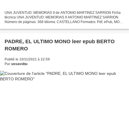
UNA JUVENTUD: MEMORIAS II de ANTONIO MARTINEZ SARRION Ficha
técnica UNA JUVENTUD: MEMORIAS II ANTONIO MARTINEZ SARRION
Número de páginas: 368 Idioma: CASTELLANO Formatos: Pdf, ePub, MOBI,
FB2 ISBN: 9788420482545 Editorial: ALFAGUARA Año de edición: 1996...
PADRE, EL ULTIMO MONO leer epub BERTO
ROMERO
Publié le 10/11/2021 à 22:59
Par
ussavobu