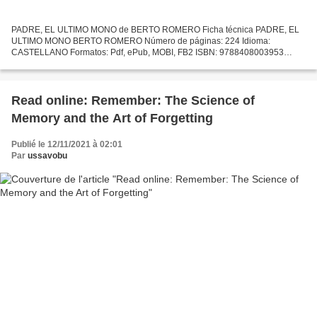
PADRE, EL ULTIMO MONO de BERTO ROMERO Ficha técnica PADRE, EL
ULTIMO MONO BERTO ROMERO Número de páginas: 224 Idioma:
CASTELLANO Formatos: Pdf, ePub, MOBI, FB2 ISBN: 9788408003953
Editorial: PLANETA Año de edición: 2012 Descargar eBook gratis E-books...
Read online: Remember: The Science of
Memory and the Art of Forgetting
Publié le 12/11/2021 à 02:01
Par
ussavobu