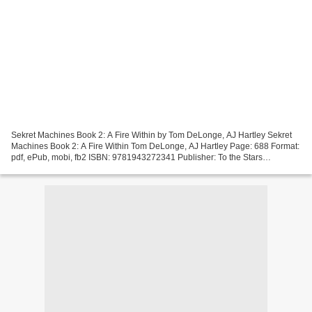
Sekret Machines Book 2: A Fire Within by Tom DeLonge, AJ Hartley Sekret
Machines Book 2: A Fire Within Tom DeLonge, AJ Hartley Page: 688 Format:
pdf, ePub, mobi, fb2 ISBN: 9781943272341 Publisher: To the Stars
Download eBook Free audiobooks download for...