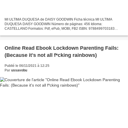
MI ULTIMA DUQUESA de DAISY GOODWIN Ficha técnica MI ULTIMA
DUQUESA DAISY GOODWIN Número de páginas: 456 Idioma:
CASTELLANO Formatos: Pdf, ePub, MOBI, FB2 ISBN: 9788499703183
Editorial: LA ESFERA DE LOS LIBROS Año de edición: 2012 Descargar
eBook gratis...
Online Read Ebook Lockdown Parenting Fails:
(Because it's not all f*cking rainbows)
Publié le 06/11/2021 à 12:25
Par
ussavobu