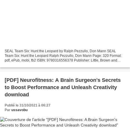
SEAL Team Six: Hunt the Leopard by Ralph Pezzullo, Don Mann SEAL
Team Six: Hunt the Leopard Ralph Pezzullo, Don Mann Page: 320 Format:
pdf, ePub, mobi, fb2 ISBN: 9780316556378 Publisher: Little, Brown and
Company Download eBook Ebook for struts 2 free...
[PDF] Neurofitness: A Brain Surgeon's Secrets
to Boost Performance and Unleash Creativity
download
Publié le 31/10/2021 à 06:27
Par
ussavobu