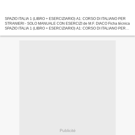
SPAZIO ITALIA 1 (LIBRO + ESERCIZIARIO) A1: CORSO DI ITALIANO PER
STRANIERI - SOLO MANUALE CON ESERCIZI de M.F. DIACO Ficha técnica
SPAZIO ITALIA 1 (LIBRO + ESERCIZIARIO) A1: CORSO DI ITALIANO PER
STRANIERI - SOLO MANUALE CON ESERCIZI M.F. DIACO Número...
Publicité