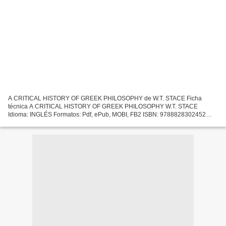
A CRITICAL HISTORY OF GREEK PHILOSOPHY de W.T. STACE Ficha
técnica A CRITICAL HISTORY OF GREEK PHILOSOPHY W.T. STACE
Idioma: INGLÉS Formatos: Pdf, ePub, MOBI, FB2 ISBN: 9788828302452
Editorial: SHEBA BLAKE PUBLISHING Descargar eBook gratis Audiolibros...