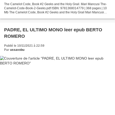
The Camelot Code, Book #2 Geeks and the Holy Grail. Mari Mancusi The-
Camelot-Code-Book-2-Geeks.pdf ISBN: 9781368014779 | 368 pages | 10
Mb The Camelot Code, Book #2 Geeks and the Holy Grail Mari Mancusi
Page: 368 Format: pdf, ePub, fb2, mobi ISBN: 9781368014779...
PADRE, EL ULTIMO MONO leer epub BERTO
ROMERO
Publié le 10/11/2021 à 22:59
Par
ussavobu