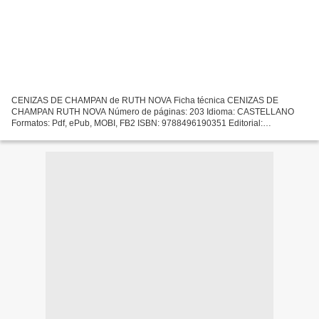
CENIZAS DE CHAMPAN de RUTH NOVA Ficha técnica CENIZAS DE
CHAMPAN RUTH NOVA Número de páginas: 203 Idioma: CASTELLANO
Formatos: Pdf, ePub, MOBI, FB2 ISBN: 9788496190351 Editorial:
ENTRELINEAS EDITORES Año de edición: 2003 Descargar eBook gratis
Libros...