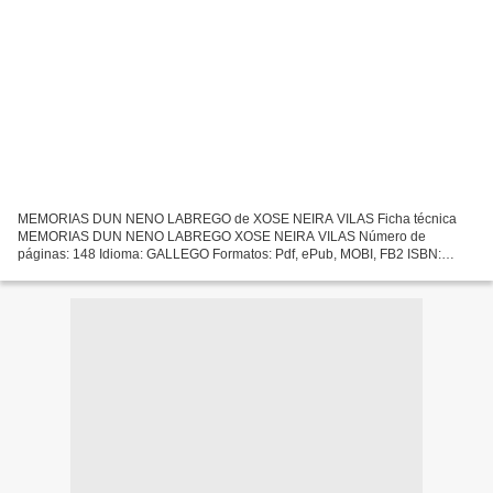
MEMORIAS DUN NENO LABREGO de XOSE NEIRA VILAS Ficha técnica
MEMORIAS DUN NENO LABREGO XOSE NEIRA VILAS Número de
páginas: 148 Idioma: GALLEGO Formatos: Pdf, ePub, MOBI, FB2 ISBN:
9788498653434 Editorial: GALAXIA Año de edición: 2010 Descargar eBook
gratis...