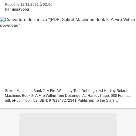
Publié le 12/11/2021 à 02:00
Par
ussavobu
Sekret Machines Book 2: A Fire Within by Tom DeLonge, AJ Hartley Sekret
Machines Book 2: A Fire Within Tom DeLonge, AJ Hartley Page: 688 Format:
pdf, ePub, mobi, fb2 ISBN: 9781943272341 Publisher: To the Stars
Download eBook Free audiobooks download for...