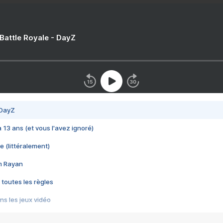
 Battle Royale - DayZ
 DayZ
 a 13 ans (et vous l'avez ignoré)
e (littéralement)
im Rayan
 toutes les règles
s les jeux vidéo
us choquant de Rockstar ? - Le scandale BULLY